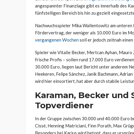
angespannter Finanzlage gibt es innerhalb des K
fünfstelligen Bereich bis hin zu gezielt eingesetz
Nachwuchsspieler Mika Wallentowitz am unteren En
Fördervertrag, der weniger als 10.000 Euro im M
vergangenen Wochen
soll er jedoch zeitnah einen
Spieler wie Vitalie Becker, Mertcan Ayhan, Mauro 
frische Profis – sollen rund 17.000 Euro verdiene
30.000 Euro, liegen laut Bericht unter anderem N
Heekeren, Felipe Sánchez, Janik Bachmann, Adrian
wird hier einsortiert, hat aber durch stabile Leist
Karaman, Becker und S
Topverdiener
In der Gruppe zwischen 30.000 und 40.000 Euro b
Cissé, Henning Matriciani, Finn Porath, Max Grüge
Besonders bei Karius wird betont, dass er ursprün