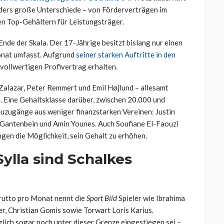
aders große Unterschiede – von Förderverträgen im
ten Top-Gehältern für Leistungsträger.
de der Skala. Der 17-Jährige besitzt bislang nur einen
onat umfasst. Aufgrund
seiner starken Auftritte in den
 vollwertigen Profivertrag erhalten.
Zalazar, Peter Remmert und Emil Højlund – allesamt
n. Eine Gehaltsklasse darüber, zwischen 20.000 und
euzugänge aus weniger finanzstarken Vereinen: Justin
 Gantenbein und Amin Younes. Auch Soufiane El-Faouzi
ungen die Möglichkeit, sein Gehalt zu erhöhen.
ylla sind Schalkes
rutto pro Monat nennt die
Sport Bild
Spieler wie Ibrahima
r, Christian Gomis sowie Torwart Loris Karius.
glich sogar noch unter dieser Grenze eingestiegen sei –