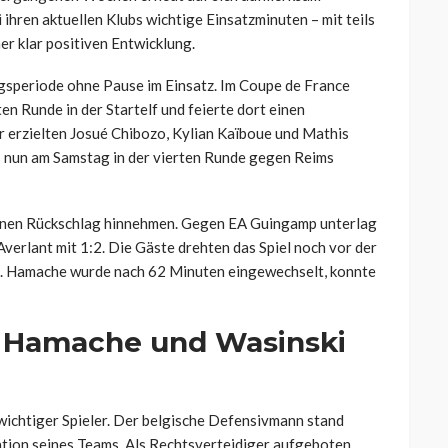
ihren aktuellen Klubs wichtige Einsatzminuten – mit teils
er klar positiven Entwicklung.
speriode ohne Pause im Einsatz. Im Coupe de France
en Runde in der Startelf und feierte dort einen
 erzielten Josué Chibozo, Kylian Kaïboue und Mathis
 nun am Samstag in der vierten Runde gegen Reims
 einen Rückschlag hinnehmen. Gegen EA Guingamp unterlag
verlant mit 1:2. Die Gäste drehten das Spiel noch vor der
. Hamache wurde nach 62 Minuten eingewechselt, konnte
n Hamache und Wasinski
wichtiger Spieler. Der belgische Defensivmann stand
ation seines Teams. Als Rechtsverteidiger aufgeboten,