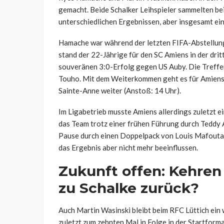
gemacht. Beide Schalker Leihspieler sammelten bei 
unterschiedlichen Ergebnissen, aber insgesamt ein
Hamache war während der letzten FIFA-Abstellung
stand der 22-Jährige für den SC Amiens in der dritt
souveränen 3:0-Erfolg gegen US Auby. Die Treffer
Touho. Mit dem Weiterkommen geht es für Amiens
Sainte-Anne weiter (Anstoß: 14 Uhr).
Im Ligabetrieb musste Amiens allerdings zuletzt
das Team trotz einer frühen Führung durch Teddy A
Pause durch einen Doppelpack von Louis Mafouta
das Ergebnis aber nicht mehr beeinflussen.
Zukunft offen: Kehre
zu Schalke zurück?
Auch Martin Wasinski bleibt beim RFC Lüttich ein 
zuletzt zum zehnten Mal in Folge in der Startform