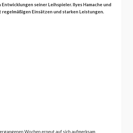
n Entwicklungen seiner Leihspieler. Ilyes Hamache und
t regelmäßigen Einsätzen und starken Leistungen.
 vergangenen Wochen erneut auf sich aufmerksam