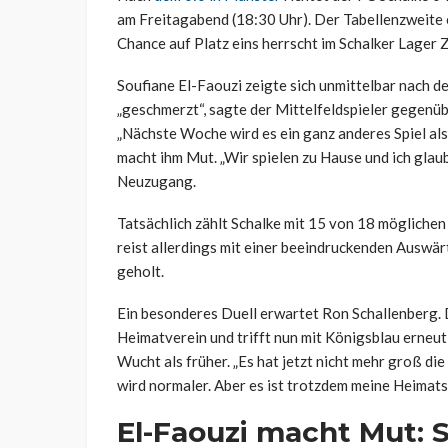
am Freitagabend (18:30 Uhr). Der Tabellenzweite 
Chance auf Platz eins herrscht im Schalker Lager 
Soufiane El-Faouzi zeigte sich unmittelbar nach d
„geschmerzt“, sagte der Mittelfeldspieler gegenü
„Nächste Woche wird es ein ganz anderes Spiel als
macht ihm Mut. „Wir spielen zu Hause und ich glaube
Neuzugang.
Tatsächlich zählt Schalke mit 15 von 18 mögliche
reist allerdings mit einer beeindruckenden Auswär
geholt.
Ein besonderes Duell erwartet Ron Schallenberg. 
Heimatverein und trifft nun mit Königsblau erneu
Wucht als früher. „Es hat jetzt nicht mehr groß di
wird normaler. Aber es ist trotzdem meine Heimatst
El-Faouzi macht Mut: S