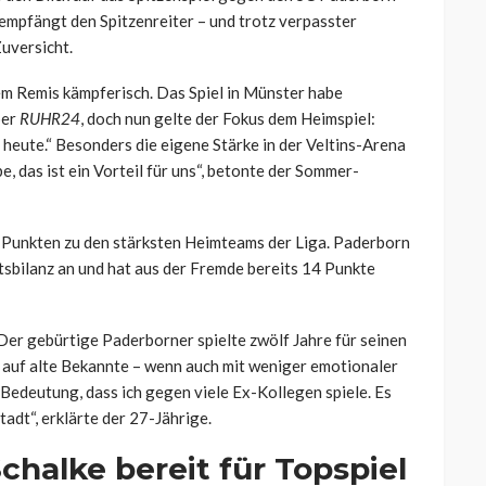
empfängt den Spitzenreiter – und trotz verpasster
Zuversicht.
em Remis kämpferisch. Das Spiel in Münster habe
ber
RUHR24
, doch nun gelte der Fokus dem Heimspiel:
 heute.“ Besonders die eigene Stärke in der Veltins-Arena
, das ist ein Vorteil für uns“, betonte der Sommer-
n Punkten zu den stärksten Heimteams der Liga. Paderborn
tsbilanz an und hat aus der Fremde bereits 14 Punkte
Der gebürtige Paderborner spielte zwölf Jahre für seinen
t auf alte Bekannte – wenn auch mit weniger emotionaler
e Bedeutung, dass ich gegen viele Ex-Kollegen spiele. Es
adt“, erklärte der 27-Jährige.
chalke bereit für Topspiel