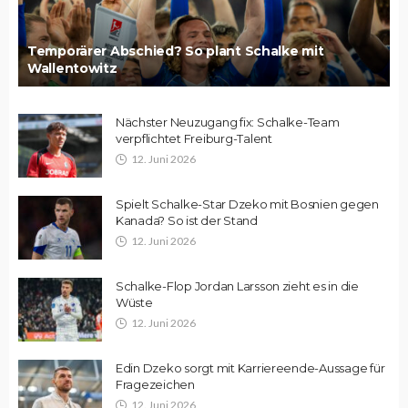
Temporärer Abschied? So plant Schalke mit
Wallentowitz
Nächster Neuzugang fix: Schalke-Team
verpflichtet Freiburg-Talent
12. Juni 2026
Spielt Schalke-Star Dzeko mit Bosnien gegen
Kanada? So ist der Stand
12. Juni 2026
Schalke-Flop Jordan Larsson zieht es in die
Wüste
12. Juni 2026
Edin Dzeko sorgt mit Karriereende-Aussage für
Fragezeichen
12. Juni 2026