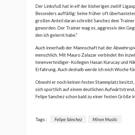
Der Linksfuß hat in elf der bisherigen zwölf Ligas
Besonders auffällig: Seine früher oft überhastete
großen Anteil daran schreibt Sanchez dem Trainer z
geworden. Der Trainer mag es, aggressiv den Gegne
den ich gelernt habe.“
Auch innerhalb der Mannschaft hat der Abwehrspie
menschlich. Mit Mauro Zalazar verbindet ihn inzw
Innenverteidiger-Kollegen Hasan Kurucay und Nikol
Erfahrung. Auch deshalb werde ich mich Woche für
Obwohl er noch keinen festen Stammplatz besitzt, 
sich sportlich auf einem deutlichen Aufwärtstrend.
Felipe Sanchez schon bald zu einer festen Größe i
Tags :
Felipe Sánchez
Miron Muslic