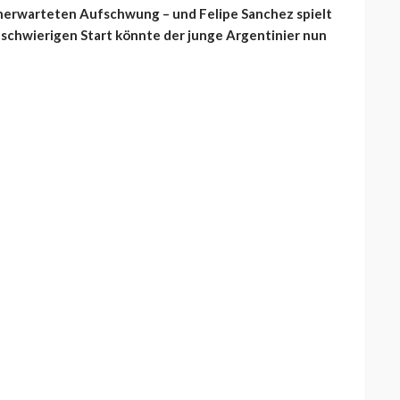
unerwarteten Aufschwung – und Felipe Sanchez spielt
m schwierigen Start könnte der junge Argentinier nun