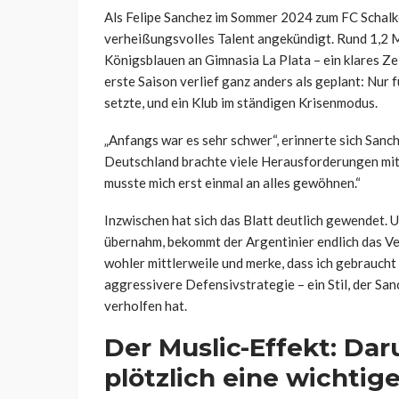
Als Felipe Sanchez im Sommer 2024 zum FC Schalke
verheißungsvolles Talent angekündigt. Rund 1,2 M
Königsblauen an Gimnasia La Plata – ein klares Z
erste Saison verlief ganz anders als geplant: Nur f
setzte, und ein Klub im ständigen Krisenmodus.
„Anfangs war es sehr schwer“, erinnerte sich Sanc
Deutschland brachte viele Herausforderungen mit 
musste mich erst einmal an alles gewöhnen.“
Inzwischen hat sich das Blatt deutlich gewendet.
übernahm, bekommt der Argentinier endlich das Vert
wohler mittlerweile und merke, dass ich gebraucht 
aggressivere Defensivstrategie – ein Stil, der Sa
verholfen hat.
Der Muslic-Effekt: Da
plötzlich eine wichtige