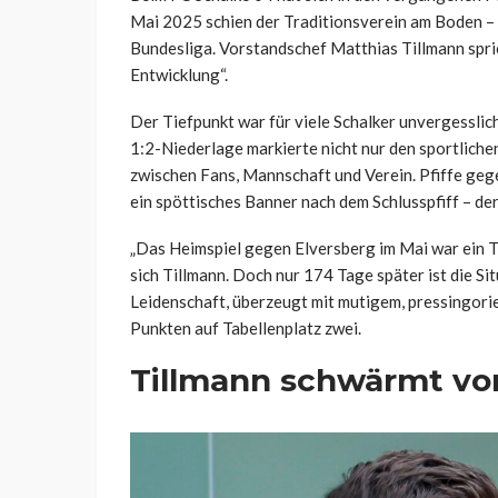
Mai 2025 schien der Traditionsverein am Boden – h
Bundesliga. Vorstandschef Matthias Tillmann spr
Entwicklung“.
Der Tiefpunkt war für viele Schalker unvergesslic
1:2-Niederlage markierte nicht nur den sportlich
zwischen Fans, Mannschaft und Verein. Pfiffe ge
ein spöttisches Banner nach dem Schlusspfiff – de
„Das Heimspiel gegen Elversberg im Mai war ein Ti
sich Tillmann. Doch nur 174 Tage später ist die Sit
Leidenschaft, überzeugt mit mutigem, pressingorie
Punkten auf Tabellenplatz zwei.
Tillmann schwärmt vo