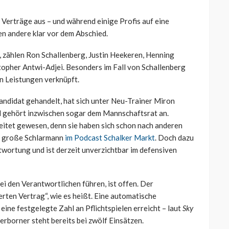
Verträge aus – und während einige Profis auf eine
en andere klar vor dem Abschied.
, zählen Ron Schallenberg, Justin Heekeren, Henning
topher Antwi-Adjei. Besonders im Fall von Schallenberg
en Leistungen verknüpft.
andidat gehandelt, hat sich unter Neu-Trainer Miron
d gehört inzwischen sogar dem Mannschaftsrat an.
itet gewesen, denn sie haben sich schon nach anderen
rk große Schlarmann
im Podcast Schalker Markt
. Doch dazu
twortung und ist derzeit unverzichtbar im defensiven
i den Verantwortlichen führen, ist offen. Der
ierten Vertrag“, wie es heißt. Eine automatische
ine festgelegte Zahl an Pflichtspielen erreicht – laut
Sky
erborner steht bereits bei zwölf Einsätzen.