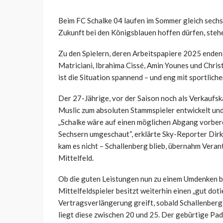
Beim FC Schalke 04 laufen im Sommer gleich sechs 
Zukunft bei den Königsblauen hoffen dürfen, steh
Zu den Spielern, deren Arbeitspapiere 2025 enden
Matriciani, Ibrahima Cissé, Amin Younes und Chris
ist die Situation spannend – und eng mit sportlich
Der 27-Jährige, vor der Saison noch als Verkaufsk
Muslic zum absoluten Stammspieler entwickelt un
„Schalke wäre auf einen möglichen Abgang vorbere
Sechsern umgeschaut“, erklärte Sky-Reporter Di
kam es nicht – Schallenberg blieb, übernahm Veran
Mittelfeld.
Ob die guten Leistungen nun zu einem Umdenken be
Mittelfeldspieler besitzt weiterhin einen „gut dot
Vertragsverlängerung greift, sobald Schallenberg e
liegt diese zwischen 20 und 25. Der gebürtige Pad