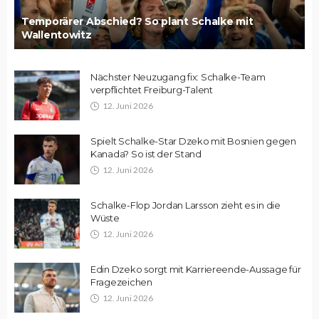
Temporärer Abschied? So plant Schalke mit
Wallentowitz
Nächster Neuzugang fix: Schalke-Team
verpflichtet Freiburg-Talent
12. Juni 2026
Spielt Schalke-Star Dzeko mit Bosnien gegen
Kanada? So ist der Stand
12. Juni 2026
Schalke-Flop Jordan Larsson zieht es in die
Wüste
12. Juni 2026
Edin Dzeko sorgt mit Karriereende-Aussage für
Fragezeichen
12. Juni 2026