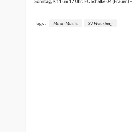
Sonntag, 9.11 um 17 Uhr: FC Schalke 04 (Frauen) –
Tags :
Miron Muslic
SV Elversberg