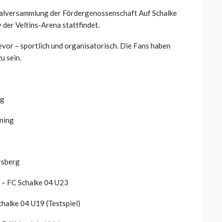
ralversammlung der Fördergenossenschaft Auf Schalke
der Veltins-Arena stattfindet.
vor – sportlich und organisatorisch. Die Fans haben
u sein.
ng
ining
rsberg
 – FC Schalke 04 U23
halke 04 U19 (Testspiel)