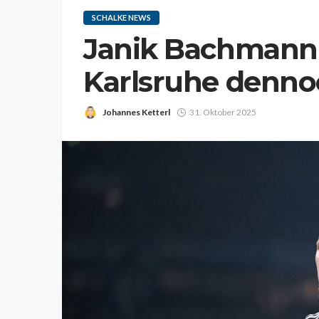
SCHALKE NEWS
Janik Bachmann 
Karlsruhe denno
Johannes Ketterl
31. Oktober 2025