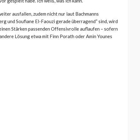
or gespielt habe. Ich weiß, was ich kann.“
eiter ausfallen, zudem nicht nur laut Bachmanns
rg und Soufiane El-Faouzi gerade überragend“ sind, wird
seinen Stärken passenden Offensivrolle auflaufen – sofern
nz andere Lösung etwa mit Finn Porath oder Amin Younes