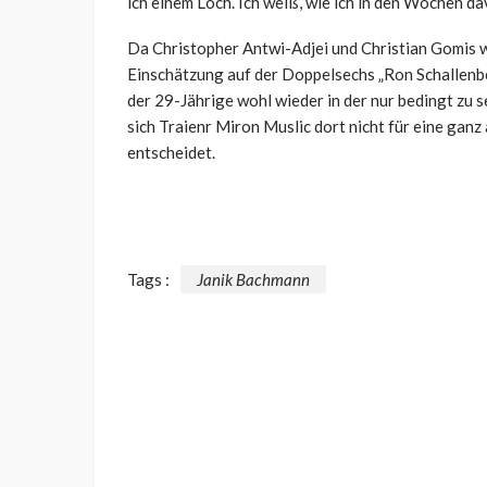
ich einem Loch. Ich weiß, wie ich in den Wochen dav
Da Christopher Antwi-Adjei und Christian Gomis w
Einschätzung auf der Doppelsechs „Ron Schallenbe
der 29-Jährige wohl wieder in der nur bedingt zu 
sich Traienr Miron Muslic dort nicht für eine ga
entscheidet.
Tags :
Janik Bachmann