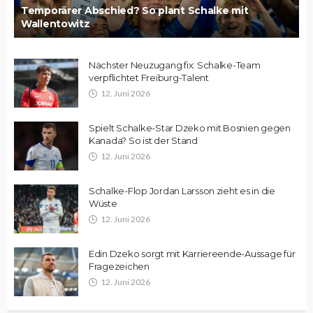
Temporärer Abschied? So plant Schalke mit
Wallentowitz
Nächster Neuzugang fix: Schalke-Team
verpflichtet Freiburg-Talent
12. Juni 2026
Spielt Schalke-Star Dzeko mit Bosnien gegen
Kanada? So ist der Stand
12. Juni 2026
Schalke-Flop Jordan Larsson zieht es in die
Wüste
12. Juni 2026
Edin Dzeko sorgt mit Karriereende-Aussage für
Fragezeichen
12. Juni 2026