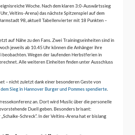
 ereignisreiche Woche. Nach dem klaren 3:0-Auswärtssieg
Uhr, Veltins-Arena) das nächste Spitzenspiel auf dem
mstadt 98, aktuell Tabellenvierter mit 18 Punkten –
setzt auf Nähe zu den Fans. Zwei Trainingseinheiten sind in
och jeweils ab 10.45 Uhr können die Anhänger ihre
ei beobachten. Wegen der laufenden Herbstferien in
echnet. Alle weiteren Einheiten finden unter Ausschluss
et – nicht zuletzt dank einer besonderen Geste von
 dem Sieg in Hannover Burger und Pommes spendierte
.
ressekonferenz an. Dort wird Muslic über die personelle
bevorstehende Duell geben. Besonders brisant:
 „Schalke-Schreck“. In der Veltins-Arena hat er bislang