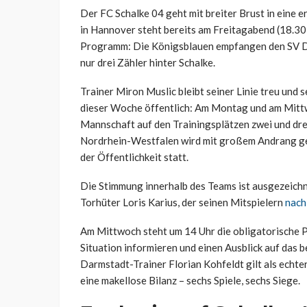
Der FC Schalke 04 geht mit breiter Brust in eine
in Hannover steht bereits am Freitagabend (18.30 
Programm: Die Königsblauen empfangen den SV Dar
nur drei Zähler hinter Schalke.
Trainer Miron Muslic bleibt seiner Linie treu und 
dieser Woche öffentlich: Am Montag und am Mittw
Mannschaft auf den Trainingsplätzen zwei und dr
Nordrhein-Westfalen wird mit großem Andrang ger
der Öffentlichkeit statt.
Die Stimmung innerhalb des Teams ist ausgezeichn
Torhüter Loris Karius, der seinen Mitspielern
nach
Am Mittwoch steht um 14 Uhr die obligatorische P
Situation informieren und einen Ausblick auf das 
Darmstadt-Trainer Florian Kohfeldt gilt als echter
eine makellose Bilanz – sechs Spiele, sechs Siege.