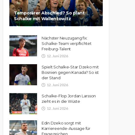
Temporärer Abschied? So plant
Schalke mit Wallentowitz
Nächster Neuzugang fix:
Schalke-Team verpflichtet
Freiburg-Talent
12. Juni 2026
Spielt Schalke-Star Dzeko mit
Bosnien gegen Kanada? So ist
der Stand
12. Juni 2026
Schalke-Flop Jordan Larsson
zieht es in die Wüste
12. Juni 2026
Edin Dzeko sorgt mit
Karriereende-Aussage für
Fragezeichen