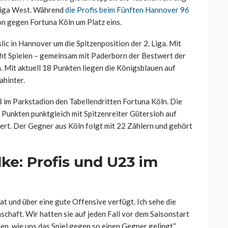
lliga West. Während
die Profis beim Fünften Hannover 96
on gegen Fortuna Köln um Platz eins.
c in Hannover um die Spitzenposition der 2. Liga. Mit
acht Spielen – gemeinsam mit Paderborn der Bestwert der
n. Mit aktuell 18 Punkten liegen die Königsblauen auf
ahinter.
 im Parkstadion den Tabellendritten Fortuna Köln. Die
 Punkten punktgleich mit Spitzenreiter Gütersloh auf
viert. Der Gegner aus Köln folgt mit 22 Zählern und gehört
lke: Profis und U23 im
hat und über eine gute Offensive verfügt. Ich sehe die
schaft. Wir hatten sie auf jeden Fall vor dem Saisonstart
n, wie uns das Spiel gegen so einen Gegner gelingt“,