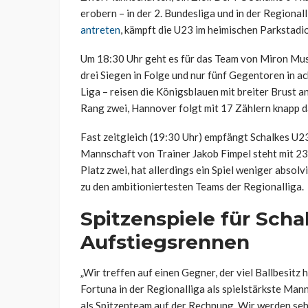
erobern – in der 2. Bundesliga und in der Regiona
antreten
, kämpft die U23 im heimischen Parkstadi
Um 18:30 Uhr geht es für das Team von Miron Musli
drei Siegen in Folge und nur fünf Gegentoren in 
Liga – reisen die Königsblauen mit breiter Brust a
Rang zwei, Hannover folgt mit 17 Zählern knapp d
Fast zeitgleich (19:30 Uhr) empfängt Schalkes U23
Mannschaft von Trainer Jakob Fimpel steht mit 23
Platz zwei, hat allerdings ein Spiel weniger absol
zu den ambitioniertesten Teams der Regionalliga.
Spitzenspiele für Scha
Aufstiegsrennen
„Wir treffen auf einen Gegner, der viel Ballbesitz 
Fortuna in der Regionalliga als spielstärkste Mann
als Spitzenteam auf der Rechnung. Wir werden sehe