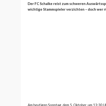
Der FC Schalke reist zum schweren Auswärtsspie
wichtige Stammspieler verzichten – doch wer rü
Am heutigen Sonntag, dem 5. Oktober, um 13:30 Uh