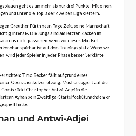
igsblauen geht es um mehr als nur drei Punkte: Mit einem
gen und unter die Top 3 der Zweiten Liga klettern.
gegen Greuther Fürth neun Tage Zeit, seine Mannschaft
ichtig intensiv. Die Jungs sind am letzten Zacken im
kann uns nicht passieren, wenn wir dieses Mindset
erkennbar, spürbar ist auf dem Trainingsplatz. Wenn wir
, wird jeder Spieler in jeder Phase besser“, erklärte
verzichten: Timo Becker fällt aufgrund eines
 einer Oberschenkelverletzung. Muslic reagiert auf die
r Gomis rückt Christopher Antwi-Adjei in die
rtcan Ayhan sein Zweitliga-Startelfdebüt, nachdem er
espielt hatte.
yhan und Antwi-Adjei