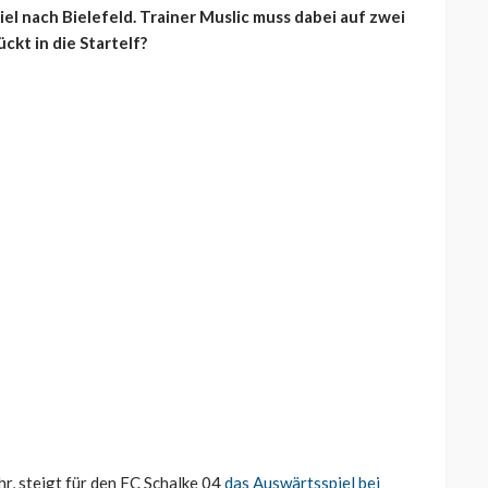
l nach Bielefeld. Trainer Muslic muss dabei auf zwei
ckt in die Startelf?
r, steigt für den FC Schalke 04
das Auswärtsspiel bei