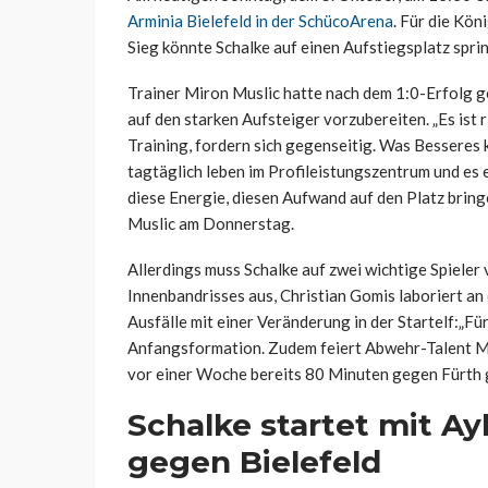
Arminia Bielefeld in der SchücoArena
. Für die Kön
Sieg könnte Schalke auf einen Aufstiegsplatz sprin
Trainer Miron Muslic hatte nach dem 1:0-Erfolg 
auf den starken Aufsteiger vorzubereiten. „Es ist r
Training, fordern sich gegenseitig. Was Besseres 
tagtäglich leben im Profileistungszentrum und es 
diese Energie, diesen Aufwand auf den Platz bringen
Muslic am Donnerstag.
Allerdings muss Schalke auf zwei wichtige Spieler 
Innenbandrisses aus, Christian Gomis laboriert an
Ausfälle mit einer Veränderung in der Startelf:„Fü
Anfangsformation. Zudem feiert Abwehr-Talent Me
vor einer Woche bereits 80 Minuten gegen Fürth g
Schalke startet mit A
gegen Bielefeld