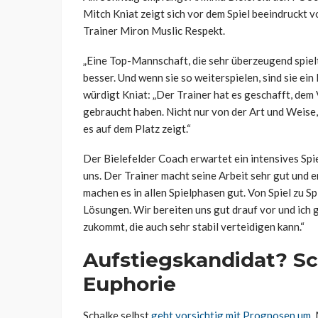
Mitch Kniat zeigt sich vor dem Spiel beeindruckt 
Trainer Miron Muslic Respekt.
„Eine Top-Mannschaft, die sehr überzeugend spielt“,
besser. Und wenn sie so weiterspielen, sind sie ein
würdigt Kniat: „Der Trainer hat es geschafft, dem 
gebraucht haben. Nicht nur von der Art und Weise,
es auf dem Platz zeigt.“
Der Bielefelder Coach erwartet ein intensives Spi
uns. Der Trainer macht seine Arbeit sehr gut und 
machen es in allen Spielphasen gut. Von Spiel zu S
Lösungen. Wir bereiten uns gut drauf vor und ich 
zukommt, die auch sehr stabil verteidigen kann.“
Aufstiegskandidat? Sc
Euphorie
Schalke selbst
geht vorsichtig mit Prognosen um
.