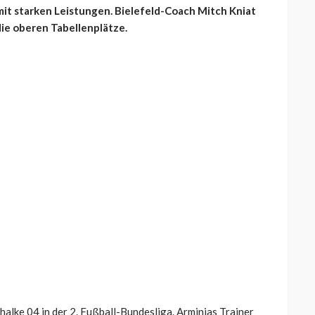
mit starken Leistungen. Bielefeld-Coach Mitch Kniat
die oberen Tabellenplätze.
alke 04 in der 2. Fußball-Bundesliga. Arminias Trainer