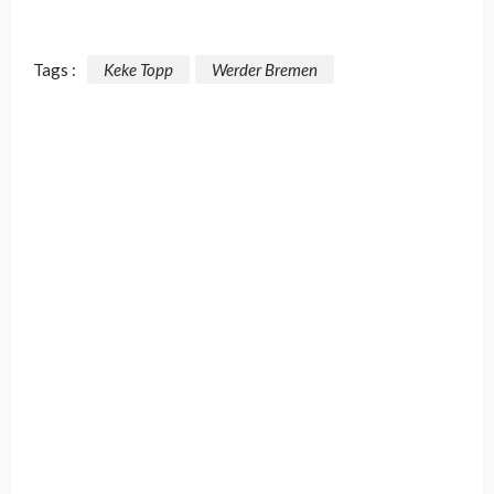
Tags :
Keke Topp
Werder Bremen