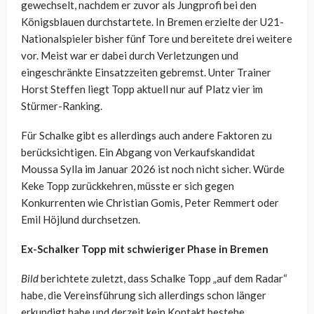
gewechselt, nachdem er zuvor als Jungprofi bei den
Königsblauen durchstartete. In Bremen erzielte der U21-
Nationalspieler bisher fünf Tore und bereitete drei weitere
vor. Meist war er dabei durch Verletzungen und
eingeschränkte Einsatzzeiten gebremst. Unter Trainer
Horst Steffen liegt Topp aktuell nur auf Platz vier im
Stürmer-Ranking.
Für Schalke gibt es allerdings auch andere Faktoren zu
berücksichtigen. Ein Abgang von Verkaufskandidat
Moussa Sylla im Januar 2026 ist noch nicht sicher. Würde
Keke Topp zurückkehren, müsste er sich gegen
Konkurrenten wie Christian Gomis, Peter Remmert oder
Emil Höjlund durchsetzen.
Ex-Schalker Topp mit schwieriger Phase in Bremen
Bild
berichtete zuletzt, dass Schalke Topp „auf dem Radar“
habe, die Vereinsführung sich allerdings schon länger
erkundigt habe und derzeit kein Kontakt bestehe.