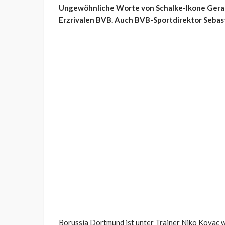
Ungewöhnliche Worte von Schalke-Ikone Gerald
Erzrivalen BVB. Auch BVB-Sportdirektor Sebast
Borussia Dortmund ist unter Trainer Niko Kovac w