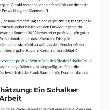
ergen. Gerald Asamoah lobt die Stabilität und die harte
er Entwicklung der Mannschaft.
„Ich habe mit dem Tag seiner Verpflichtung gesagt, dass
zutraue, daher bin ich von den Entwicklungen nicht
ovac bis Sommer 2027 bewertet er positiv: „…ein gutes
Ex-Nationalspieler, dass Kovac die Disziplin
 lehnt man sich nicht zu weit aus dem Fenster mit der
olle des ärgsten Bayern-Konkurrenten schlüpft.“
rraschend positive Worte über den Rivalen Schalke 04
. Im
s mir eingefallen ist, ist langweilig. Ich finde, die
f Derbys. Ich drücke Frank Baumann die Daumen, dass sie
hätzung: Ein Schalker
Arbeit
so hitzige Revier-Rivalität derzeit eine seltene Phase der