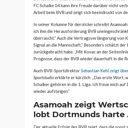
FC Schalke 04 kann ihre Freude darüber nicht verb
Arbeit beim BVB und zeigt sich beeindruckt von d
In seiner Kolumne für den
kicker
schreibt Asamoah: 
ich ihm die Herausforderung BVB uneingeschränkt 
überrascht.“ Auch die Vertragsverlängerung von K
Signal an die Mannschaft.“ Besonders schätzt der 
zurückgebracht habe. „Mit Kovac an der Seitenlinie
Prognose, dass der BVB wieder dauerhaft in die R
Auch BVB-Sportdirektor
Sebastian Kehl zeigt übe
Sportstudio
erklärte er kürzlich: „Das erste Wort, wa
Schalker gehören in die 1. Liga. Ich freue mich au
wieder aufsteigen.“
Asamoah zeigt Wertsc
lobt Dortmunds harte 
Der aktuelle Erfolg des BVB zeigt, dass die sonst 