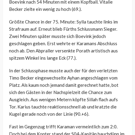
Boevink nach 54 Minuten mit einem Kopfball. Vitalie
Becker zielte ein wenig zu hoch (69.).
Größte Chance in der 75. Minute: Sylla tauchte links im
Strafraum auf. Erneut blieb Fürths Schlussmann Sieger.
Zwei Minuten später musste sich Boevink jedoch
geschlagen geben. Erst wehrte er Karamans Abschluss
noch ab. Den Abpraller versenkte Porath artistisch aus
spitzem Winkel ins lange Eck (77.).
In der Schlussphase musste auch der für den verletzten
Timo Becker eingewechselte Ayhan angeschlagen vom
Platz. Als kaum noch jemand damit gerechnet hatte, bot
sich den Gästen in der Nachspielzeit die Chance zum
Ausgleich. Aus wenigen Metern köpfte Sillah flach aufs
Tor. Karius tauchte reaktionsschnell ab und kratzte die
Kugel gerade noch von der Linie (90.+6).
Fast im Gegenzug trifft Karaman vermeintlich zum 2:0.
Doch bei dem Konter stand der S04-Kapitän hauchdünn im