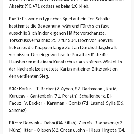
Abseits (90.+7), sodass es beim 1:0 blieb.
Fazit:
Es war ein typisches Spiel auf ein Tor. Schalke
bestimmte die Begegnung, während Fürth sich fast
ausschließlich in der eigenen Hälfte verschanzte.
Torschussverhältnis: 25:7 für S04. Doch vor Boevink
ließen es die Knappen lange Zeit an Durchschlagskraft
vermissen. Der eingewechselte Porath erlöste die
Hausherren mit einem Kunstschuss aus spitzem Winkel. In
der Nachspielzeit rettete Karius mit einer Blitzreaktion
den verdienten Sieg.
S04:
Karius – T. Becker (9. Ayhan, 87. Bachmann), Katić,
Kurucay – Gantenbein (71. Porath), Schallenberg, El-
Faouzi, V. Becker – Karaman – Gomis (71. Lasme), Sylla (86.
Sánchez)
Fürth:
Boevink – Dehm (84. Sillah), Ziereis, Bjarnason (62.
Münz), Itter – Olesen (62. Green), John – Klaus, Hrgota (84.