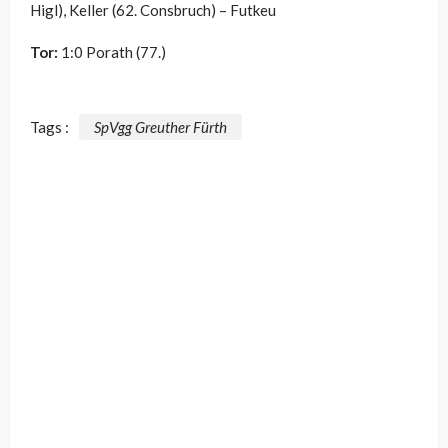
Higl), Keller (62. Consbruch) – Futkeu
Tor:
1:0 Porath (77.)
Tags :
SpVgg Greuther Fürth