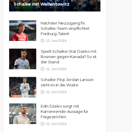
Schalke mit Wallentowitz
Nächster Neuzugang fix:
Schalke-Team verpflichtet
Freiburg-Talent
12. Juni 2026
Spielt Schalke-Star Dzeko mit
Bosnien gegen Kanada? So ist
der Stand
12. Juni 2026
Schalke-Flop Jordan Larsson
zieht es in die Wüste
12. Juni 2026
Edin Dzeko sorgt mit
Karriereende-Aussage für
Fragezeichen
12. Juni 2026