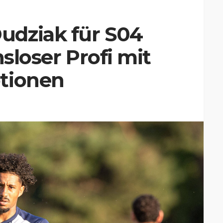
dziak für S04
nsloser Profi mit
tionen