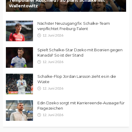
Temporärer Abschied? So plant Schalke mit
Wallentowitz
Nächster Neuzugang fix: Schalke-Team
verpflichtet Freiburg-Talent
12. Juni 2026
Spielt Schalke-Star Dzeko mit Bosnien gegen
Kanada? So ist der Stand
12. Juni 2026
Schalke-Flop Jordan Larsson zieht es in die
Wüste
12. Juni 2026
Edin Dzeko sorgt mit Karriereende-Aussage für
Fragezeichen
12. Juni 2026