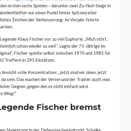
s den ersten sechs Spielen – darunter zwei Zu-Null-Siege in
abellenfünfter nur einen Punkt hinter Spitzenreiter
tliches Zeichen der Verbesserung: Im Vorjahr feierte
artien.
Legende Klaus Fischer vor zu viel Euphorie. „Mich stört,
heinlich schon wieder zu viel!“, sagte der 75-Jährige im
ginal“. Fischer spielte selbst zwischen 1970 und 1981 für
82 Treffern in 295 Einsätzen.
sicht volle Konzentration: „Jetzt sind wir oben, jetzt
da sein. Das machen der Verein und der Trainer auch, was
licher Gegner, gegen den es nicht einfach wird.
ige Weg!“
 Legende Fischer bremst
hen Steigerung in der Defensive beeindruckt. Schalke