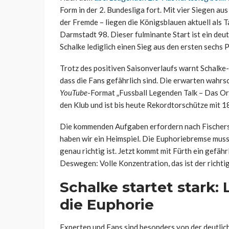
Form in der 2. Bundesliga fort. Mit vier Siegen au
der Fremde – liegen die Königsblauen aktuell als T
Darmstadt 98. Dieser fulminante Start ist ein deu
Schalke lediglich einen Sieg aus den ersten sechs P
Trotz des positiven Saisonverlaufs warnt Schalke-
dass die Fans gefährlich sind. Die erwarten wahrsc
YouTube
-Format „Fussball Legenden Talk – Das Ori
den Klub und ist bis heute Rekordtorschütze mit 1
Die kommenden Aufgaben erfordern nach Fischers An
haben wir ein Heimspiel. Die Euphoriebremse muss 
genau richtig ist. Jetzt kommt mit Fürth ein gefähr
Deswegen: Volle Konzentration, das ist der richt
Schalke startet stark:
die Euphorie
Experten und Fans sind besonders von der deutlic