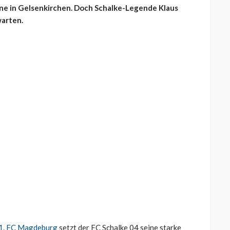
aune in Gelsenkirchen. Doch Schalke-Legende Klaus
warten.
 1. FC Magdeburg
setzt der FC Schalke 04 seine starke