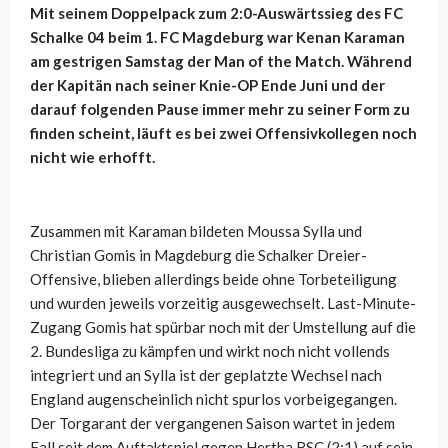
Mit seinem Doppelpack zum 2:0-Auswärtssieg des FC
Schalke 04 beim 1. FC Magdeburg war Kenan Karaman
am gestrigen Samstag der Man of the Match. Während
der Kapitän nach seiner Knie-OP Ende Juni und der
darauf folgenden Pause immer mehr zu seiner Form zu
finden scheint, läuft es bei zwei Offensivkollegen noch
nicht wie erhofft.
Zusammen mit Karaman bildeten Moussa Sylla und
Christian Gomis in Magdeburg die Schalker Dreier-
Offensive, blieben allerdings beide ohne Torbeteiligung
und wurden jeweils vorzeitig ausgewechselt. Last-Minute-
Zugang Gomis hat spürbar noch mit der Umstellung auf die
2. Bundesliga zu kämpfen und wirkt noch nicht vollends
integriert und an Sylla ist der geplatzte Wechsel nach
England augenscheinlich nicht spurlos vorbeigegangen.
Der Torgarant der vergangenen Saison wartet in jedem
Fall seit dem Auftaktspiel gegen Hertha BSC (2:1) auf sein