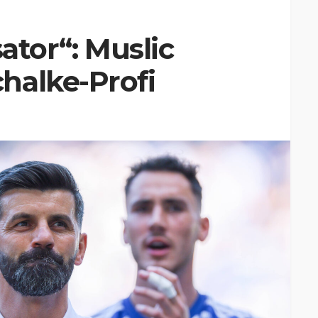
isator“: Muslic
halke-Profi