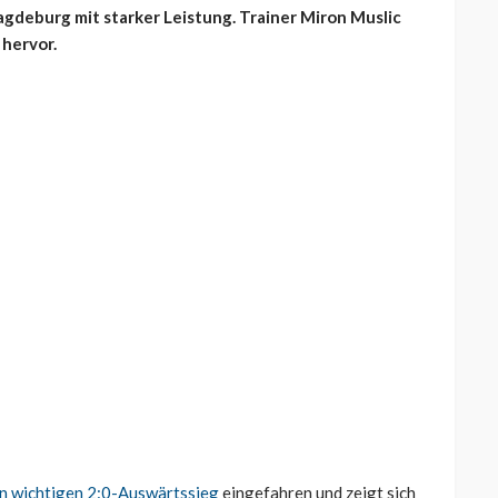
agdeburg mit starker Leistung. Trainer Miron Muslic
 hervor.
n wichtigen 2:0-Auswärtssieg
eingefahren und zeigt sich