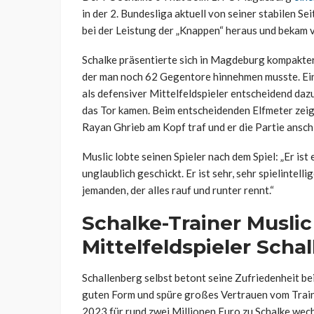
in der 2. Bundesliga aktuell von seiner stabilen S
bei der Leistung der „Knappen“ heraus und bekam v
Schalke präsentierte sich in Magdeburg kompakter 
der man noch 62 Gegentore hinnehmen musste. Ein S
als defensiver Mittelfeldspieler entscheidend daz
das Tor kamen. Beim entscheidenden Elfmeter zeig
Rayan Ghrieb am Kopf traf und er die Partie ansc
Muslic lobte seinen Spieler nach dem Spiel: „Er ist
unglaublich geschickt. Er ist sehr, sehr spielintel
jemanden, der alles rauf und runter rennt.“
Schalke-Trainer Musli
Mittelfeldspieler Scha
Schallenberg selbst betont seine Zufriedenheit bei 
guten Form und spüre großes Vertrauen vom Train
2023 für rund zwei Millionen Euro zu Schalke wechs