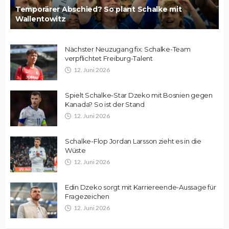
Temporärer Abschied? So plant Schalke mit
Wallentowitz
Nächster Neuzugang fix: Schalke-Team
verpflichtet Freiburg-Talent
12. Juni 2026
Spielt Schalke-Star Dzeko mit Bosnien gegen
Kanada? So ist der Stand
12. Juni 2026
Schalke-Flop Jordan Larsson zieht es in die
Wüste
12. Juni 2026
Edin Dzeko sorgt mit Karriereende-Aussage für
Fragezeichen
12. Juni 2026