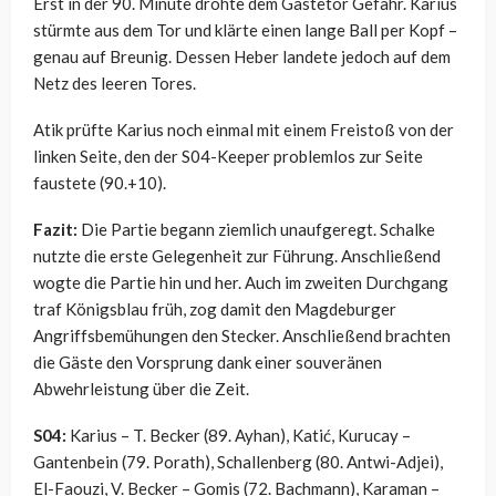
Erst in der 90. Minute drohte dem Gästetor Gefahr. Karius
stürmte aus dem Tor und klärte einen lange Ball per Kopf –
genau auf Breunig. Dessen Heber landete jedoch auf dem
Netz des leeren Tores.
Atik prüfte Karius noch einmal mit einem Freistoß von der
linken Seite, den der S04-Keeper problemlos zur Seite
faustete (90.+10).
Fazit:
Die Partie begann ziemlich unaufgeregt. Schalke
nutzte die erste Gelegenheit zur Führung. Anschließend
wogte die Partie hin und her. Auch im zweiten Durchgang
traf Königsblau früh, zog damit den Magdeburger
Angriffsbemühungen den Stecker. Anschließend brachten
die Gäste den Vorsprung dank einer souveränen
Abwehrleistung über die Zeit.
S04:
Karius – T. Becker (89. Ayhan), Katić, Kurucay –
Gantenbein (79. Porath), Schallenberg (80. Antwi-Adjei),
El-Faouzi, V. Becker – Gomis (72. Bachmann), Karaman –