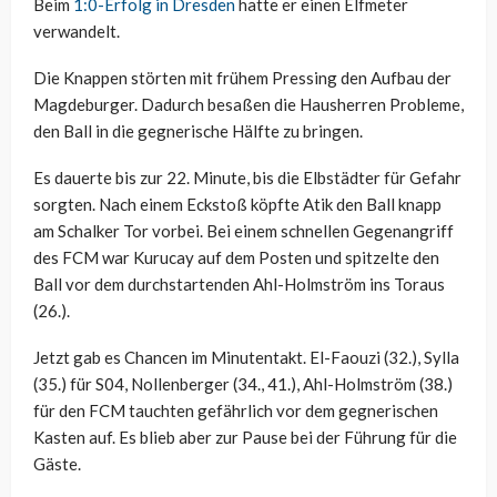
Beim
1:0-Erfolg in Dresden
hatte er einen Elfmeter
verwandelt.
Die Knappen störten mit frühem Pressing den Aufbau der
Magdeburger. Dadurch besaßen die Hausherren Probleme,
den Ball in die gegnerische Hälfte zu bringen.
Es dauerte bis zur 22. Minute, bis die Elbstädter für Gefahr
sorgten. Nach einem Eckstoß köpfte Atik den Ball knapp
am Schalker Tor vorbei. Bei einem schnellen Gegenangriff
des FCM war Kurucay auf dem Posten und spitzelte den
Ball vor dem durchstartenden Ahl-Holmström ins Toraus
(26.).
Jetzt gab es Chancen im Minutentakt. El-Faouzi (32.), Sylla
(35.) für S04, Nollenberger (34., 41.), Ahl-Holmström (38.)
für den FCM tauchten gefährlich vor dem gegnerischen
Kasten auf. Es blieb aber zur Pause bei der Führung für die
Gäste.