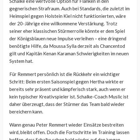
Schalke eine wertvolle Option für Flanken in den
gegnerischen Strafraum. Auch bei Standards, die zuletzt im
Heimspiel gegen Holstein Kiel nicht funktionierten, wäre
der 20-Jährige eine willkommene Verstärkung. Trotz
seiner eher klassischen Stürmerrolle könnte er dem Spiel
der Königsblauen neue Impulse verleihen – eine dringend
benötigte Hilfe, da Moussa Sylla derzeit als Chancentod
gilt und Kapitän Kenan Karaman Schwierigkeiten im neuen
System hat.
Für Remmert persönlich ist die Rückkehr ein wichtiger
Schritt: Beim ersten Saisonspiel gegen Hertha wirkte er
bereits sehr präsent und kämpferisch stark, auch wenn er
kein typischer Kreativspieler ist. Schalke-Coach Muslic ist
daher überzeugt, dass der Stürmer das Team bald wieder
bereichern kann.
Wann genau Peter Remmert wieder Einsätze bestreiten
wird, bleibt offen. Doch die Fortschritte im Training lassen
hoffen, dass Schalke schon bald wieder auf den jungen