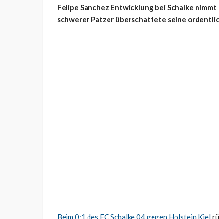
Felipe Sanchez Entwicklung bei Schalke nimmt F
schwerer Patzer überschattete seine ordentlic
Beim 0:1 des FC Schalke 04 gegen Holstein Kiel
rü