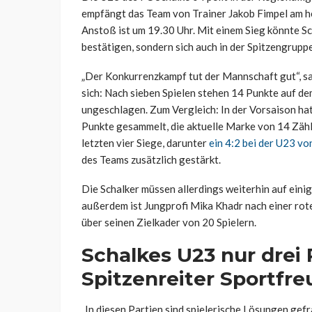
empfängt das Team von Trainer Jakob Fimpel am 
Anstoß ist um 19.30 Uhr. Mit einem Sieg könnte Sc
bestätigen, sondern sich auch in der Spitzengruppe
„Der Konkurrenzkampf tut der Mannschaft gut“, s
sich: Nach sieben Spielen stehen 14 Punkte auf dem
ungeschlagen. Zum Vergleich: In der Vorsaison hat
Punkte gesammelt, die aktuelle Marke von 14 Zähl
letzten vier Siege, darunter
ein 4:2 bei der U23 
des Teams zusätzlich gestärkt.
Die Schalker müssen allerdings weiterhin auf einige
außerdem ist Jungprofi Mika Khadr nach einer ro
über seinen Zielkader von 20 Spielern.
Schalkes U23 nur drei
Spitzenreiter Sportfr
„In diesen Partien sind spielerische Lösungen gefr