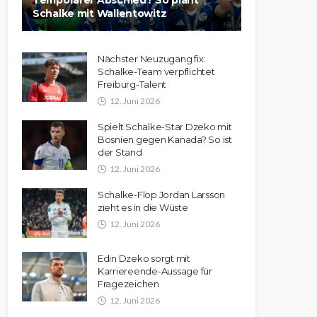
Schalke mit Wallentowitz
Nächster Neuzugang fix:
Schalke-Team verpflichtet
Freiburg-Talent
12. Juni 2026
Spielt Schalke-Star Dzeko mit
Bosnien gegen Kanada? So ist
der Stand
12. Juni 2026
Schalke-Flop Jordan Larsson
zieht es in die Wüste
12. Juni 2026
Edin Dzeko sorgt mit
Karriereende-Aussage für
Fragezeichen
12. Juni 2026