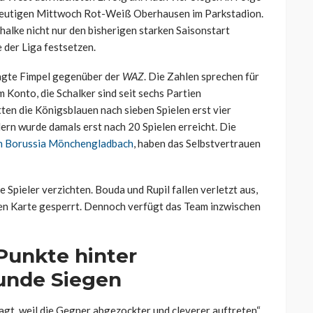
heutigen Mittwoch Rot-Weiß Oberhausen im Parkstadion.
halke nicht nur den bisherigen starken Saisonstart
 der Liga festsetzen.
agte Fimpel gegenüber der
WAZ
. Die Zahlen sprechen für
 Konto, die Schalker sind seit sechs Partien
ten die Königsblauen nach sieben Spielen erst vier
ern wurde damals erst nach 20 Spielen erreicht. Die
von Borussia Mönchengladbach
, haben das Selbstvertrauen
 Spieler verzichten. Bouda und Rupil fallen verletzt aus,
ten Karte gesperrt. Dennoch verfügt das Team inzwischen
 Punkte hinter
eunde Siegen
agt, weil die Gegner abgezockter und cleverer auftreten“,