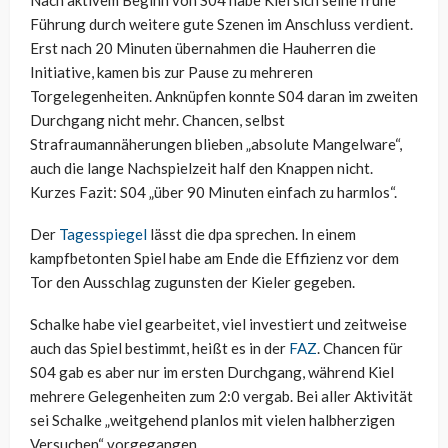
Nach aktivem Beginn von S04 habe Kiel sich seine frühe
Führung durch weitere gute Szenen im Anschluss verdient.
Erst nach 20 Minuten übernahmen die Hauherren die
Initiative, kamen bis zur Pause zu mehreren
Torgelegenheiten. Anknüpfen konnte S04 daran im zweiten
Durchgang nicht mehr. Chancen, selbst
Strafraumannäherungen blieben „absolute Mangelware“,
auch die lange Nachspielzeit half den Knappen nicht.
Kurzes Fazit: S04 „über 90 Minuten einfach zu harmlos“.
Der
Tagesspiegel
lässt die dpa sprechen. In einem
kampfbetonten Spiel habe am Ende die Effizienz vor dem
Tor den Ausschlag zugunsten der Kieler gegeben.
Schalke habe viel gearbeitet, viel investiert und zeitweise
auch das Spiel bestimmt, heißt es in der
FAZ
. Chancen für
S04 gab es aber nur im ersten Durchgang, während Kiel
mehrere Gelegenheiten zum 2:0 vergab. Bei aller Aktivität
sei Schalke „weitgehend planlos mit vielen halbherzigen
Versuchen“ vorgegangen.