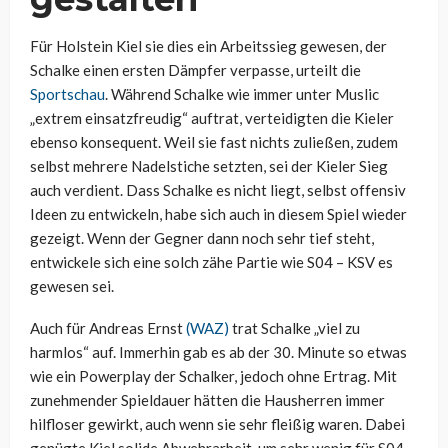
Für Holstein Kiel sie dies ein Arbeitssieg gewesen, der
Schalke einen ersten Dämpfer verpasse, urteilt die
Sportschau
. Während Schalke wie immer unter Muslic
„extrem einsatzfreudig“ auftrat, verteidigten die Kieler
ebenso konsequent. Weil sie fast nichts zuließen, zudem
selbst mehrere Nadelstiche setzten, sei der Kieler Sieg
auch verdient. Dass Schalke es nicht liegt, selbst offensiv
Ideen zu entwickeln, habe sich auch in diesem Spiel wieder
gezeigt. Wenn der Gegner dann noch sehr tief steht,
entwickele sich eine solch zähe Partie wie S04 – KSV es
gewesen sei.
Auch für Andreas Ernst
(WAZ)
trat Schalke „viel zu
harmlos“ auf. Immerhin gab es ab der 30. Minute so etwas
wie ein Powerplay der Schalker, jedoch ohne Ertrag. Mit
zunehmender Spieldauer hätten die Hausherren immer
hilfloser gewirkt, auch wenn sie sehr fleißig waren. Dabei
genügte Kiel solide Abwehrarbeit, um sehr wenig für S04