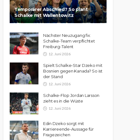
Temporärer Abschied? So plant
Schalke mit Wallentowitz
Nächster Neuzugang fix:
Schalke-Team verpflichtet
Freiburg-Talent
12. Juni 2026
Spielt Schalke-Star Dzeko mit
Bosnien gegen Kanada? So ist
der Stand
12. Juni 2026
Schalke-Flop Jordan Larsson
zieht es in die Wüste
12. Juni 2026
Edin Dzeko sorgt mit
Karriereende-Aussage für
Fragezeichen