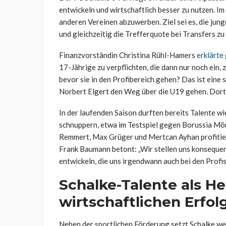
entwickeln und wirtschaftlich besser zu nutzen. Im
anderen Vereinen abzuwerben. Ziel sei es, die jun
und gleichzeitig die Trefferquote bei Transfers zu
Finanzvorständin Christina Rühl-Hamers
erklärt
17-Jährige zu verpflichten, die dann nur noch ein,
bevor sie in den Profibereich gehen? Das ist eine 
Norbert Elgert den Weg über die U19 gehen. Dort 
In der laufenden Saison durften bereits Talente wi
schnuppern, etwa im Testspiel gegen Borussia Mön
Remmert, Max Grüger und Mertcan Ayhan profitier
Frank Baumann betont: „Wir stellen uns konsequent
entwickeln, die uns irgendwann auch bei den Profis
Schalke-Talente als He
wirtschaftlichen Erfol
Neben der sportlichen Förderung setzt Schalke wei