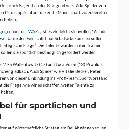
 Gespräch ist, erst ab der B-Jugend verstärkt Spieler von
gen Profis optimal auf die erste Mannschaft vorzubereiten
 erhöhen.
e gegenüber der WAZ
: „Ist es vielleicht sinnvoller, 16- oder
 zwei Jahre den Feinschliff auf Schalke bekommen sollen,
strategische Frage.“ Die Talente würden unter Trainer
sollen sie sportlich bestmöglich gefördert werden.
e Mika Wallentowitz (17) und Luca Vozar (18) Profiluft
chengladbach. Auch Spieler wie Vitalie Becker, Peter
en von dieser Einbindung ins Profi-Team. Sportvorstand
 die Frage, wie wir es schaffen, weiter Talente zu
 helfen.“
bel für sportlichen und
g
ter auf wirtschaftliche Strategien: Bei Abgängen sollen