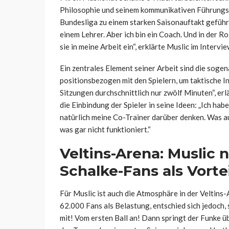
Philosophie und seinem kommunikativen Führungssti
Bundesliga zu einem starken Saisonauftakt geführt.
einem Lehrer. Aber ich bin ein Coach. Und in der 
sie in meine Arbeit ein“, erklärte Muslic im Intervie
Ein zentrales Element seiner Arbeit sind die soge
positionsbezogen mit den Spielern, um taktische In
Sitzungen durchschnittlich nur zwölf Minuten“, erl
die Einbindung der Spieler in seine Ideen: „Ich habe
natürlich meine Co-Trainer darüber denken. Was au
was gar nicht funktioniert.“
Veltins-Arena: Muslic
Schalke-Fans als Vortei
Für Muslic ist auch die Atmosphäre in der Veltins
62.000 Fans als Belastung, entschied sich jedoch, s
mit! Vom ersten Ball an! Dann springt der Funke ü