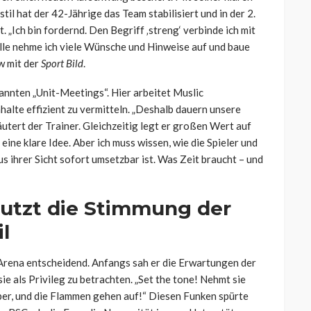
l hat der 42-Jährige das Team stabilisiert und in der 2.
 „Ich bin fordernd. Den Begriff ‚streng‘ verbinde ich mit
Rolle nehme ich viele Wünsche und Hinweise auf und baue
w mit der
Sport Bild
.
nannten „Unit-Meetings“. Hier arbeitet Muslic
halte effizient zu vermitteln. „Deshalb dauern unsere
äutert der Trainer. Gleichzeitig legt er großen Wert auf
 eine klare Idee. Aber ich muss wissen, wie die Spieler und
s ihrer Sicht sofort umsetzbar ist. Was Zeit braucht – und
 nutzt die Stimmung der
l
-Arena entscheidend. Anfangs sah er die Erwartungen der
ie als Privileg zu betrachten. „Set the tone! Nehmt sie
ber, und die Flammen gehen auf!“ Diesen Funken spürte