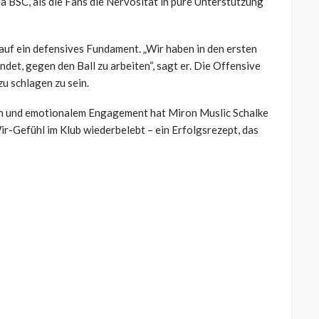
 BSC, als die Fans die Nervosität in pure Unterstützung
uf ein defensives Fundament. „Wir haben in den ersten
et, gegen den Ball zu arbeiten“, sagt er. Die Offensive
zu schlagen zu sein.
on und emotionalem Engagement hat Miron Muslic Schalke
Wir-Gefühl im Klub wiederbelebt – ein Erfolgsrezept, das