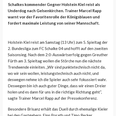
Schalkes kommender Gegner Holstein Kiel reist als
Underdog nach Gelsenkirchen. Trainer Marcel Rapp
warnt vor der Favoritenrolle der Königsblauen und
fordert maximale Leistung von seiner Mannschaft.
Holstein Kiel reist am Samstag (13 Uhr) zum 5. Spieltag der
2. Bundesliga zum FC Schalke 04 und hofft auf den zweiten
Saisonsieg. Nach dem 2:0-Auswärtserfolg gegen Greuther
Fürth am 3. Spieltag wollen die Störche nun die nächste
Trendwende einleiten. „Wir sind punktetechnisch nicht da,
wo wir sein wollen, leistungstechnisch auch nicht, und
deswegen nehme ich die Spieler auch sehr fokussiert wahr.
Deswegen bin ich auch guter Dinge, dass wir einen Dreier
holen und es dann für uns in die richtige Richtung geht“,
sagte Trainer Marcel Rapp auf der Pressekonferenz.
Besondere Brisanz erhält das Duell durch ehemalige Kieler
bei den Gastgebern. Finn Porath und Timo Becker