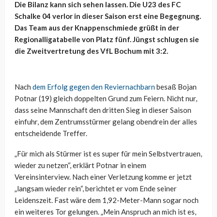
Die Bilanz kann sich sehen lassen. Die U23 des FC
Schalke 04 verlor in dieser Saison erst eine Begegnung.
Das Team aus der Knappenschmiede grüßt in der
Regionalligatabelle von Platz fünf. Jüngst schlugen sie
die Zweitvertretung des VfL Bochum mit 3:2.
Nach
dem Erfolg gegen den Reviernachbarn
besaß Bojan
Potnar (19) gleich doppelten Grund zum Feiern. Nicht nur,
dass seine Mannschaft den dritten Sieg in dieser Saison
einfuhr, dem Zentrumsstürmer gelang obendrein der alles
entscheidende Treffer.
„
Für mich als Stürmer ist es super für
mein
Selbstvertrauen,
wieder zu netzen“, erklärt Potnar in einem
Vereinsinterview. Nach einer Verletzung komme er jetzt
„
langsam wieder rein“, berichtet er vom Ende seiner
Leidenszeit. Fast wäre dem 1,92-Meter-Mann sogar noch
ein weiteres Tor gelungen. „
Mein Anspruch an mich ist es,