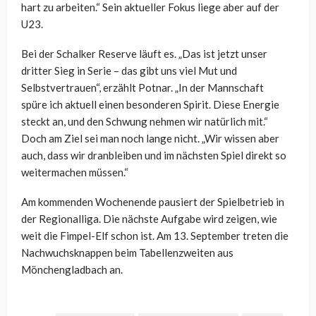
hart zu arbeiten.“ Sein aktueller Fokus liege aber auf der
U23.
Bei der Schalker Reserve läuft es. „
Das ist jetzt unser
dritter Sieg in Serie – das gibt uns viel Mut und
Selbstvertrauen“, erzählt Potnar. „
In der Mannschaft
spür
e
ich
aktuell einen besonderen Spirit. Diese Energie
steckt an, und den Schwung nehmen wir natürlich mit.“
Doch am Ziel sei man noch lange nicht. „
Wir wissen aber
auch, dass wir dranbleiben
und
im nächsten Spiel direkt so
weitermachen
müssen
.“
Am kommenden Wochenende pausiert der Spielbetrieb in
der Regionalliga. Die nächste Aufgabe wird zeigen, wie
weit die Fimpel-Elf schon ist. Am 13. September treten die
Nachwuchsknappen beim Tabellenzweiten aus
Mönchengladbach an.