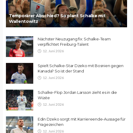
Temporärer Abschied? So plant Schalke mit
Wallentowitz
Nächster Neuzugang fix: Schalke-Team
verpflichtet Freiburg-Talent
12. Juni 2026
Spielt Schalke-Star Dzeko mit Bosnien gegen
Kanada? So ist der Stand
12. Juni 2026
Schalke-Flop Jordan Larsson zieht es in die
Wüste
12. Juni 2026
Edin Dzeko sorgt mit Karriereende-Aussage für
Fragezeichen
12. Juni 2026