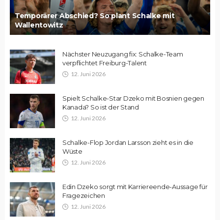
Temporärer Abschied? So plant Schalke mit
Wallentowitz
Nächster Neuzugang fix: Schalke-Team
verpflichtet Freiburg-Talent
12. Juni 2026
Spielt Schalke-Star Dzeko mit Bosnien gegen
Kanada? So ist der Stand
12. Juni 2026
Schalke-Flop Jordan Larsson zieht es in die
Wüste
12. Juni 2026
Edin Dzeko sorgt mit Karriereende-Aussage für
Fragezeichen
12. Juni 2026