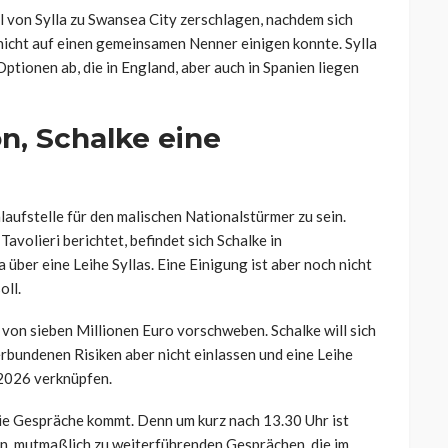
l von Sylla zu Swansea City zerschlagen, nachdem sich
icht auf einen gemeinsamen Nenner einigen konnte. Sylla
Optionen ab, die in England, aber auch in Spanien liegen
on, Schalke eine
nlaufstelle für den malischen Nationalstürmer zu sein.
Tavolieri berichtet,
befindet sich Schalke in
 über eine Leihe Sylla
s. Eine Einigung ist aber noch nicht
oll.
 von sieben Millionen Euro vorschweben. Schalke will sich
verbundenen Risiken aber nicht einlassen und eine Leihe
 2026 verknüpfen.
ie Gespräche kommt. Denn um kurz nach 13.30 Uhr ist
n, mutmaßlich zu weiterführenden Gesprächen, die im