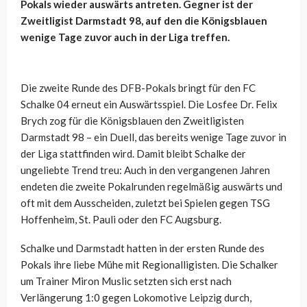
Pokals wieder auswärts antreten. Gegner ist der
Zweitligist Darmstadt 98, auf den die Königsblauen
wenige Tage zuvor auch in der Liga treffen.
Die zweite Runde des DFB-Pokals bringt für den FC
Schalke 04 erneut ein Auswärtsspiel. Die Losfee Dr. Felix
Brych zog für die Königsblauen den Zweitligisten
Darmstadt 98 – ein Duell, das bereits wenige Tage zuvor in
der Liga stattfinden wird. Damit bleibt Schalke der
ungeliebte Trend treu: Auch in den vergangenen Jahren
endeten die zweite Pokalrunden regelmäßig auswärts und
oft mit dem Ausscheiden, zuletzt bei Spielen gegen TSG
Hoffenheim, St. Pauli oder den FC Augsburg.
Schalke und Darmstadt hatten in der ersten Runde des
Pokals ihre liebe Mühe mit Regionalligisten. Die Schalker
um Trainer Miron Muslic setzten sich erst nach
Verlängerung 1:0 gegen Lokomotive Leipzig durch,