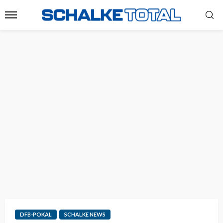
DFB-POKAL
SCHALKE NEWS