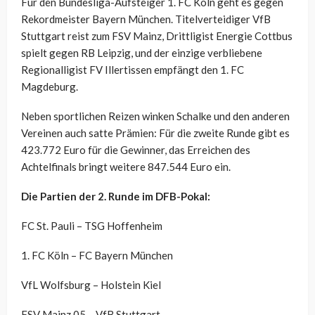
Für den Bundesliga-Aufsteiger 1. FC Köln geht es gegen
Rekordmeister Bayern München. Titelverteidiger VfB
Stuttgart reist zum FSV Mainz, Drittligist Energie Cottbus
spielt gegen RB Leipzig, und der einzige verbliebene
Regionalligist FV Illertissen empfängt den 1. FC
Magdeburg.
Neben sportlichen Reizen winken Schalke und den anderen
Vereinen auch satte Prämien: Für die zweite Runde gibt es
423.772 Euro für die Gewinner, das Erreichen des
Achtelfinals bringt weitere 847.544 Euro ein.
Die Partien der 2. Runde im DFB-Pokal:
FC St. Pauli – TSG Hoffenheim
1. FC Köln – FC Bayern München
VfL Wolfsburg – Holstein Kiel
FSV Mainz 05 – VfB Stuttgart