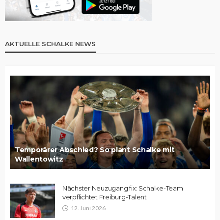
AKTUELLE SCHALKE NEWS
Temporärer Abschied? So plant Schalke mit
Wallentowitz
Nächster Neuzugang fix: Schalke-Team
verpflichtet Freiburg-Talent
12. Juni 2026