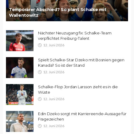
Temporärer Abschied? So plant Schalke mit
Wallentowitz
Nächster Neuzugang fix: Schalke-Team
verpflichtet Freiburg-Talent
12. Juni 2026
Spielt Schalke-Star Dzeko mit Bosnien gegen
Kanada? So ist der Stand
12. Juni 2026
Schalke-Flop Jordan Larsson zieht es in die
Wüste
12. Juni 2026
Edin Dzeko sorgt mit Karriereende-Aussage für
Fragezeichen
12. Juni 2026