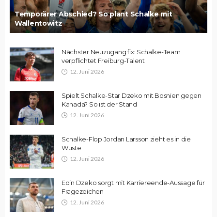
Temporärer Abschied? So plant Schalke mit
Wallentowitz
Nächster Neuzugang fix: Schalke-Team
verpflichtet Freiburg-Talent
12. Juni 2026
Spielt Schalke-Star Dzeko mit Bosnien gegen
Kanada? So ist der Stand
12. Juni 2026
Schalke-Flop Jordan Larsson zieht es in die
Wüste
12. Juni 2026
Edin Dzeko sorgt mit Karriereende-Aussage für
Fragezeichen
12. Juni 2026