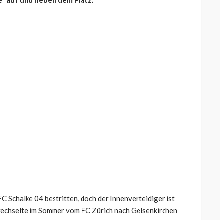
“ auf und neben dem Platz.
FC Schalke 04 bestritten, doch der Innenverteidiger ist
r wechselte im Sommer vom FC Zürich nach Gelsenkirchen