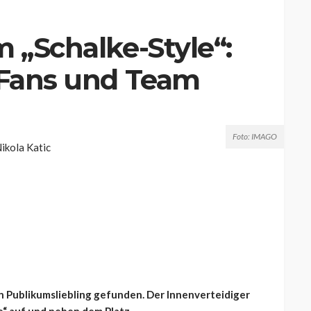
m „Schalke-Style“:
 Fans und Team
Foto: IMAGO
en Publikumsliebling gefunden. Der Innenverteidiger