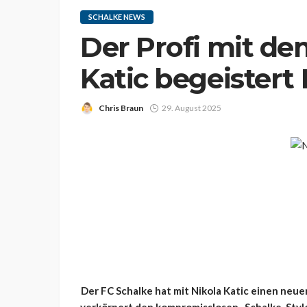
SCHALKE NEWS
Der Profi mit de
Katic begeistert
Chris Braun
29. August 2025
Der FC Schalke hat mit Nikola Katic einen neu