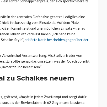
– ein echter Schnäppchenpreis, der sich sportlich bereits
slic in der zentralen Defensive gesetzt. Lediglich eine
ielt ihn kurzzeitig vom Einsatz ab. Auf dem Platz
großen Kampfgeist und unermüdlichen Einsatz – genau
genen Jahren oft vermisst haben. „Ich habe keine
 Schalke-Style“,
erklärte Katic bescheiden gegenüber der
r Abwehrchef Verantwortung. Als Stellvertreter von
n: „Er sollte genau das umsetzen, was der Coach vorgibt.
 immer fit und bereit sein.“
al zu Schalkes neuem
s, grätscht, kämpft in jedem Zweikampf und sorgt dafür,
saison, als der Revierclub noch 62 Gegentore kassierte.