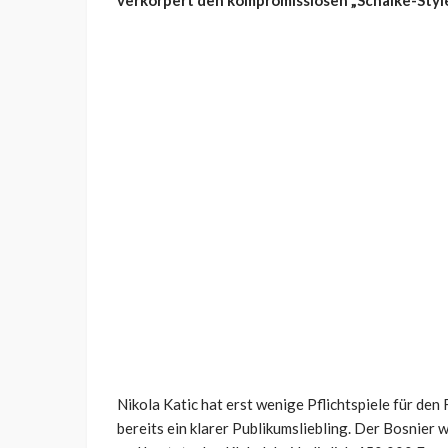
verkörpert den kompromisslosen „Schalke-Style
Nikola Katic hat erst wenige Pflichtspiele für den 
bereits ein klarer Publikumsliebling. Der Bosnie