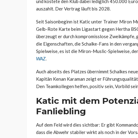
und kostete den Klub dabei lediglich 450.000 Euro 
auszahlt. Der Vertrag läuft bis 2028.
Seit Saisonbeginn ist Katic unter Trainer Miron Mu
Gelb-Rote Karte beim Ligastart gegen Hertha BSC h
überzeugt er durch kompromisslose Zweikämpfe, 
die Eigenschaften, die Schalke-Fans in den vergan
Spielweise, es ist die Miron-Muslic-Spielweise, der
WAZ
.
Auch abseits des Platzes übernimmt Schalkes neue
Kapitän Kenan Karaman zeigt er Führungsqualitäte
Den Teamkollegen helfen, positiv sein, Vorbild sein,
Katic mit dem Potenzi
Fanliebling
Auf dem Feld wird dies sichtbar: Er gibt Kommando
dass die Abwehr stabiler wirkt als noch in der Vor