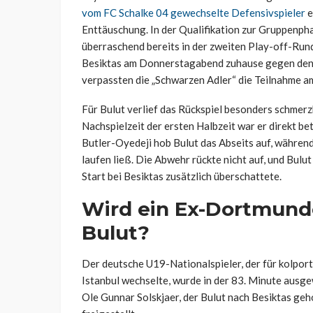
vom FC Schalke 04 gewechselte Defensivspieler
e
Enttäuschung. In der Qualifikation zur Gruppenph
überraschend bereits in der zweiten Play-off-Run
Besiktas am Donnerstagabend zuhause gegen den 
verpassten die „Schwarzen Adler“ die Teilnahme 
Für Bulut verlief das Rückspiel besonders schmer
Nachspielzeit der ersten Halbzeit war er direkt be
Butler-Oyedeji hob Bulut das Abseits auf, während
laufen ließ. Die Abwehr rückte nicht auf, und Bulut
Start bei Besiktas zusätzlich überschattete.
Wird ein Ex-Dortmunde
Bulut?
Der deutsche U19-Nationalspieler, der für kolport
Istanbul wechselte, wurde in der 83. Minute ausge
Ole Gunnar Solskjaer, der Bulut nach Besiktas ge