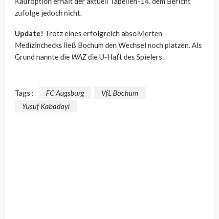
Kaufoption erhält der aktuell Tabellen-14. dem Bericht
zufolge jedoch nicht.
Update!
Trotz eines erfolgreich absolvierten
Medizinchecks ließ Bochum den Wechsel noch platzen. Als
Grund nannte die
WAZ
die U-Haft des Spielers.
Tags :
FC Augsburg
VfL Bochum
Yusuf Kabadayi