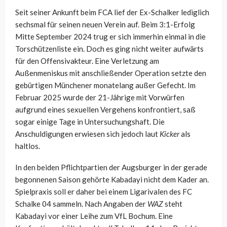
Seit seiner Ankunft beim FCA lief der Ex-Schalker lediglich
sechsmal für seinen neuen Verein auf. Beim 3:1-Erfolg
Mitte September 2024 trug er sich immerhin einmal in die
Torschützenliste ein. Doch es ging nicht weiter aufwärts
für den Offensivakteur. Eine Verletzung am
Außenmeniskus mit anschließender Operation setzte den
gebürtigen Münchener monatelang außer Gefecht. Im
Februar 2025 wurde der 21-Jährige mit Vorwürfen
aufgrund eines sexuellen Vergehens konfrontiert, saß
sogar einige Tage in Untersuchungshaft. Die
Anschuldigungen erwiesen sich jedoch laut
Kicker
als
haltlos.
In den beiden Pflichtpartien der Augsburger in der gerade
begonnenen Saison gehörte Kabadayi nicht dem Kader an.
Spielpraxis soll er daher bei einem Ligarivalen des FC
Schalke 04 sammeln. Nach Angaben der
WAZ
steht
Kabadayi vor einer Leihe zum VfL Bochum. Eine