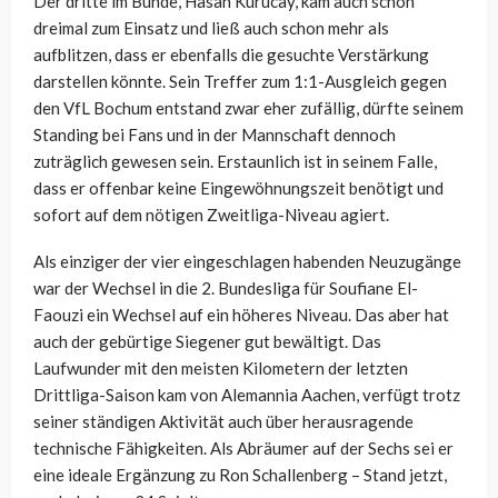
Der dritte im Bunde, Hasan Kurucay, kam auch schon
dreimal zum Einsatz und ließ auch schon mehr als
aufblitzen, dass er ebenfalls die gesuchte Verstärkung
darstellen könnte. Sein Treffer zum 1:1-Ausgleich gegen
den VfL Bochum entstand zwar eher zufällig, dürfte seinem
Standing bei Fans und in der Mannschaft dennoch
zuträglich gewesen sein. Erstaunlich ist in seinem Falle,
dass er offenbar keine Eingewöhnungszeit benötigt und
sofort auf dem nötigen Zweitliga-Niveau agiert.
Als einziger der vier eingeschlagen habenden Neuzugänge
war der Wechsel in die 2. Bundesliga für Soufiane El-
Faouzi ein Wechsel auf ein höheres Niveau. Das aber hat
auch der gebürtige Siegener gut bewältigt. Das
Laufwunder mit den meisten Kilometern der letzten
Drittliga-Saison kam von Alemannia Aachen, verfügt trotz
seiner ständigen Aktivität auch über herausragende
technische Fähigkeiten. Als Abräumer auf der Sechs sei er
eine ideale Ergänzung zu Ron Schallenberg – Stand jetzt,