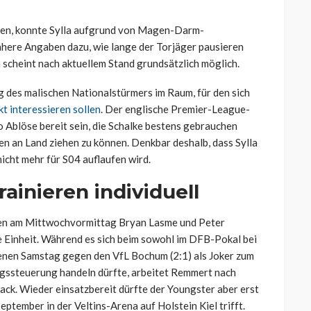
ten, konnte Sylla aufgrund von Magen-Darm-
ähere Angaben dazu, wie lange der Torjäger pausieren
en scheint nach aktuellem Stand grundsätzlich möglich.
ng des malischen Nationalstürmers im Raum, für den sich
t interessieren sollen
. Der englische Premier-League-
o Ablöse bereit sein, die Schalke bestens gebrauchen
n an Land ziehen zu können. Denkbar deshalb, dass Sylla
ht mehr für S04 auflaufen wird.
inieren individuell
aren am Mittwochvormittag Bryan Lasme und Peter
e Einheit. Während es sich beim sowohl im DFB-Pokal bei
genen Samstag gegen den VfL Bochum (2:1) als Joker zum
gssteuerung handeln dürfte, arbeitet Remmert nach
ck. Wieder einsatzbereit dürfte der Youngster aber erst
ptember in der Veltins-Arena auf Holstein Kiel trifft.