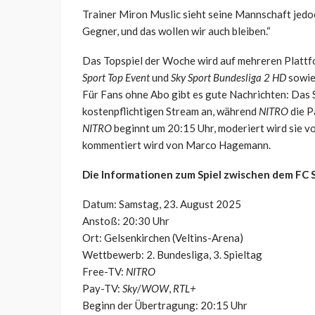
Trainer Miron Muslic sieht seine Mannschaft jed
Gegner, und das wollen wir auch bleiben.“
Das Topspiel der Woche wird auf mehreren Platt
Sport Top Event
und
Sky Sport Bundesliga 2 HD
sowie
Für Fans ohne Abo gibt es gute Nachrichten: Das S
kostenpflichtigen Stream an, während
NITRO
die P
NITRO
beginnt um 20:15 Uhr, moderiert wird sie vo
kommentiert wird von Marco Hagemann.
Die Informationen zum Spiel zwischen dem FC 
Datum: Samstag, 23. August 2025
Anstoß: 20:30 Uhr
Ort: Gelsenkirchen (Veltins-Arena)
Wettbewerb: 2. Bundesliga, 3. Spieltag
Free-TV:
NITRO
Pay-TV:
Sky
/
WOW
,
RTL+
Beginn der Übertragung: 20:15 Uhr