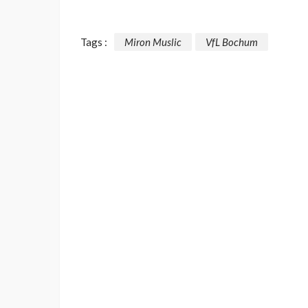
Tags :
Miron Muslic
VfL Bochum