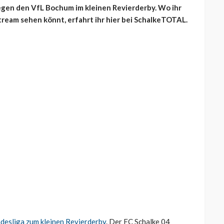
egen den VfL Bochum im kleinen Revierderby. Wo ihr
Stream sehen könnt, erfahrt ihr hier bei SchalkeTOTAL.
ndesliga zum kleinen Revierderby
. Der FC Schalke 04