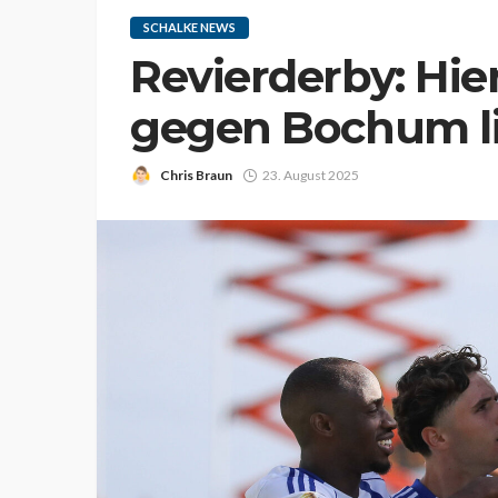
SCHALKE NEWS
Revierderby: Hier
gegen Bochum li
Chris Braun
23. August 2025