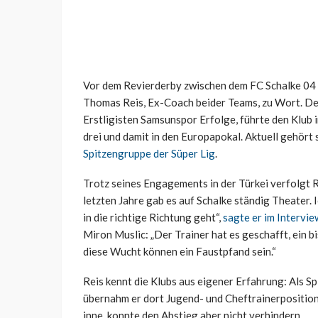
Vor dem Revierderby zwischen dem FC Schalke 04 
Thomas Reis, Ex-Coach beider Teams, zu Wort. Der 
Erstligisten Samsunspor Erfolge, führte den Klub 
drei und damit in den Europapokal. Aktuell gehört
Spitzengruppe der Süper Lig
.
Trotz seines Engagements in der Türkei verfolgt 
letzten Jahre gab es auf Schalke ständig Theater. I
in die richtige Richtung geht“,
sagte er im Intervie
Miron Muslic: „Der Trainer hat es geschafft, ein 
diese Wucht können ein Faustpfand sein.“
Reis kennt die Klubs aus eigener Erfahrung: Als Sp
übernahm er dort Jugend- und Cheftrainerposition
inne, konnte den Abstieg aber nicht verhindern.