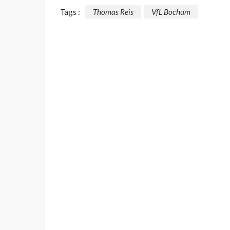
Tags :
Thomas Reis
VfL Bochum