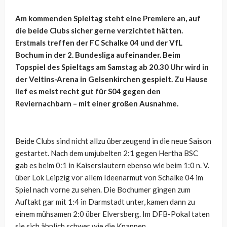
Am kommenden Spieltag steht eine Premiere an, auf
die beide Clubs sicher gerne verzichtet hätten.
Erstmals treffen der FC Schalke 04 und der VfL
Bochum in der 2. Bundesliga aufeinander. Beim
Topspiel des Spieltags am Samstag ab 20.30 Uhr wird in
der Veltins-Arena in Gelsenkirchen gespielt. Zu Hause
lief es meist recht gut für S04 gegen den
Reviernachbarn – mit einer großen Ausnahme.
Beide Clubs sind nicht allzu überzeugend in die neue Saison
gestartet. Nach dem umjubelten 2:1 gegen Hertha BSC
gab es beim 0:1 in Kaiserslautern ebenso wie beim 1:0 n. V.
über Lok Leipzig vor allem Ideenarmut von Schalke 04 im
Spiel nach vorne zu sehen. Die Bochumer gingen zum
Auftakt gar mit 1:4 in Darmstadt unter, kamen dann zu
einem mühsamen 2:0 über Elversberg. Im DFB-Pokal taten
sie sich ähnlich schwer wie die Knappen.