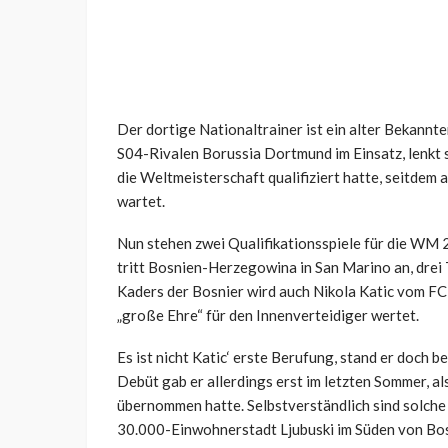
Der dortige Nationaltrainer ist ein alter Bekannter
S04-Rivalen Borussia Dortmund im Einsatz, lenkt s
die Weltmeisterschaft qualifiziert hatte, seitdem
wartet.
Nun stehen zwei Qualifikationsspiele für die WM
tritt Bosnien-Herzegowina in San Marino an, drei
Kaders der Bosnier wird auch Nikola Katic vom FC 
„große Ehre“ für den Innenverteidiger wertet.
Es ist nicht Katic‘ erste Berufung, stand er doch b
Debüt gab er allerdings erst im letzten Sommer, a
übernommen hatte. Selbstverständlich sind solche
30.000-Einwohnerstadt Ljubuski im Süden von B