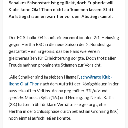
Schalkes Saisonstart ist geglückt, doch Euphorie will
Klub-Ikone Olaf Thon nicht aufkommen lassen. Statt
Aufstiegsträumen warnt er vor dem Abstiegskampf.
Der FC Schalke 04 ist mit einem emotionalen 2:1-Heimsieg
gegen Hertha BSC in die neue Saison der 2. Bundesliga
gestartet – ein Ergebnis, das bei Fans wie Verein
gleichermaßen für Erleichterung sorgte. Doch trotz aller
Freude mahnen prominente Stimmen zur Vorsicht.
„Alle Schalker sind im siebten Himmel“,
schwärmte Klub-
Ikone Olaf Thon
nach dem Auftritt der Königsblauen in der
ausverkauften Veltins-Arena gegenüber
RTL
/
ntv
und
sport.de
. Moussa Sylla (16.) und Neuzugang Nikola Katic
(23.) hatten früh für klare Verhältnisse gesorgt, ehe
Hertha in der Schlussphase durch Sebastian Grönning (89.)
noch einmal aufschließen konnte.