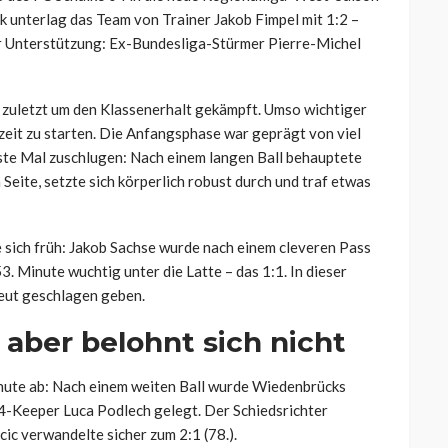
 unterlag das Team von Trainer Jakob Fimpel mit 1:2 –
er Unterstützung: Ex-Bundesliga-Stürmer Pierre-Michel
 zuletzt um den Klassenerhalt gekämpft. Umso wichtiger
elzeit zu starten. Die Anfangsphase war geprägt von viel
rste Mal zuschlugen: Nach einem langen Ball behauptete
Seite, setzte sich körperlich robust durch und traf etwas
 sich früh: Jakob Sachse wurde nach einem cleveren Pass
53. Minute wuchtig unter die Latte – das 1:1. In dieser
neut geschlagen geben.
aber belohnt sich nicht
Minute ab: Nach einem weiten Ball wurde Wiedenbrücks
4-Keeper Luca Podlech gelegt. Der Schiedsrichter
ic verwandelte sicher zum 2:1 (78.).