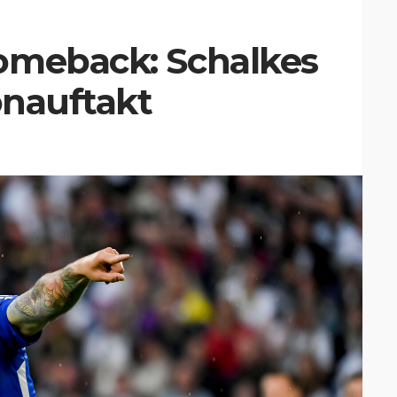
omeback: Schalkes
onauftakt