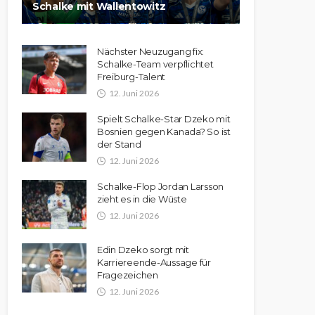
Schalke mit Wallentowitz
Nächster Neuzugang fix:
Schalke-Team verpflichtet
Freiburg-Talent
12. Juni 2026
Spielt Schalke-Star Dzeko mit
Bosnien gegen Kanada? So ist
der Stand
12. Juni 2026
Schalke-Flop Jordan Larsson
zieht es in die Wüste
12. Juni 2026
Edin Dzeko sorgt mit
Karriereende-Aussage für
Fragezeichen
12. Juni 2026