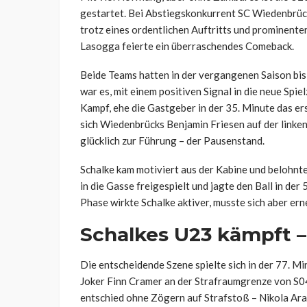
gestartet. Bei Abstiegskonkurrent SC Wiedenbrück
trotz eines ordentlichen Auftritts und prominent
Lasogga feierte ein überraschendes Comeback.
Beide Teams hatten in der vergangenen Saison bis
war es, mit einem positiven Signal in die neue Spi
Kampf, ehe die Gastgeber in der 35. Minute das e
sich Wiedenbrücks Benjamin Friesen auf der linken 
glücklich zur Führung – der Pausenstand.
Schalke kam motiviert aus der Kabine und belohnte
in die Gasse freigespielt und jagte den Ball in der 
Phase wirkte Schalke aktiver, musste sich aber er
Schalkes U23 kämpft – 
Die entscheidende Szene spielte sich in der 77. 
Joker Finn Cramer an der Strafraumgrenze von S0
entschied ohne Zögern auf Strafstoß – Nikola Arac