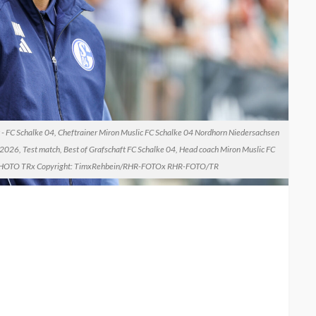
 - FC Schalke 04, Cheftrainer Miron Muslic FC Schalke 04 Nordhorn Niedersachsen
26, Test match, Best of Grafschaft FC Schalke 04, Head coach Miron Muslic FC
 PHOTO TRx Copyright: TimxRehbein/RHR-FOTOx RHR-FOTO/TR