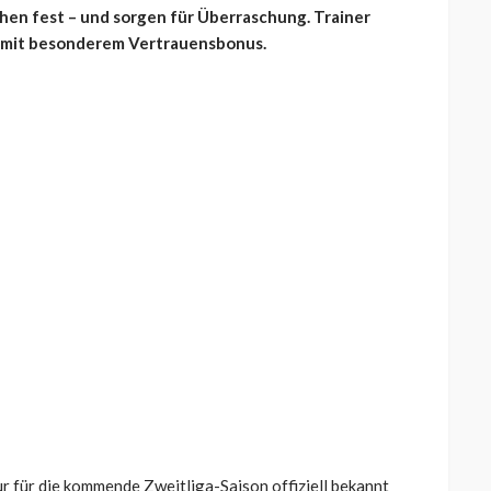
ehen fest – und sorgen für Überraschung. Trainer
er mit besonderem Vertrauensbonus.
r für die kommende Zweitliga-Saison offiziell bekannt