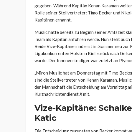
gegeben. Während Kapitän Kenan Karaman weiterh
Rolle seiner Stellvertreter: Timo Becker und Niko
Kapitänen ernannt.
Muslic hatte bereits zu Beginn seiner Amtszeit kl
Team als Kapitän anführen werde. Nun steht auch f
Beide Vize-Kapitäne sind erst im Sommer neu zur
Ligakonkurrenten Holstein Kiel zurück nach Gelse
wurde. Der Innenverteidiger war zuletzt an Plymout
„Miron Muslic hat am Donnerstag mit Timo Becker 
sind die Stellvertreter von Kenan Karaman. Muslic
der Mannschaft die Entscheidung am Vormittag mitg
Kurznachrichtendienst
X
mit.
Vize-Kapitäne: Schalke
Katic
Die Entscheidung zugunsten von Becker kommt wen