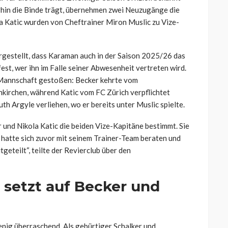
in die Binde trägt, übernehmen zwei Neuzugänge die
la Katic wurden von Cheftrainer Miron Muslic zu Vize-
argestellt, dass Karaman auch in der Saison 2025/26 das
est, wer ihn im Falle seiner Abwesenheit vertreten wird.
 Mannschaft gestoßen: Becker kehrte vom
nkirchen, während Katic vom FC Zürich verpflichtet
h Argyle verliehen, wo er bereits unter Muslic spielte.
und Nikola Katic die beiden Vize-Kapitäne bestimmt. Sie
 hatte sich zuvor mit seinem Trainer-Team beraten und
eteilt“, teilte der Revierclub über den
 setzt auf Becker und
ig überraschend. Als gebürtiger Schalker und