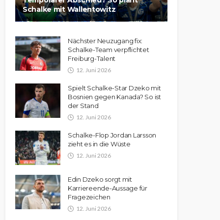
Schalke mit Wallentowitz
Nächster Neuzugang fix:
Schalke-Team verpflichtet
Freiburg-Talent
12. Juni 2026
Spielt Schalke-Star Dzeko mit
Bosnien gegen Kanada? So ist
der Stand
12. Juni 2026
Schalke-Flop Jordan Larsson
zieht es in die Wüste
12. Juni 2026
Edin Dzeko sorgt mit
Karriereende-Aussage für
Fragezeichen
12. Juni 2026